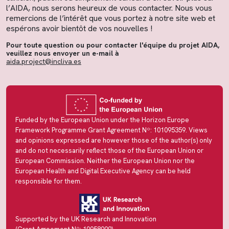
l’AIDA, nous serons heureux de vous contacter. Nous vous
remercions de l’intérêt que vous portez à notre site web et
espérons avoir bientôt de vos nouvelles !
Pour toute question ou pour contacter l'équipe du projet AIDA,
veuillez nous envoyer un e-mail à
aida.project@incliva.es
Funded by the European Union under the Horizon Europe
Framework Programme Grant Agreement Nº: 101095359. Views
and opinions expressed are however those of the author(s) only
and do not necessarily reflect those of the European Union or
European Commission. Neither the European Union nor the
European Health and Digital Executive Agency can be held
responsible for them.
Supported by the UK Research and Innovation