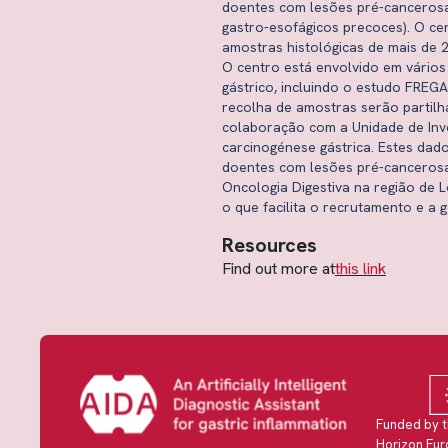
doentes com lesões pré-cancerosas
gastro-esofágicos precoces). O ce
amostras histológicas de mais de
O centro está envolvido em vários
gástrico, incluindo o estudo FREG
recolha de amostras serão partilh
colaboração com a Unidade de Inve
carcinogénese gástrica. Estes dad
doentes com lesões pré-cancerosas
Oncologia Digestiva na região de L
o que facilita o recrutamento e a 
Resources
Find out more at
this link
Funded by t
Horizon Eu