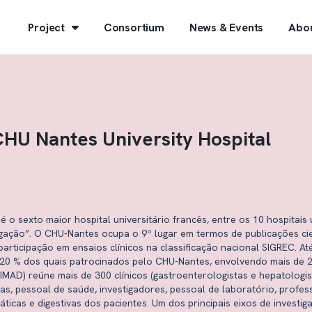
Project
Consortium
News & Events
Abo
HU Nantes University Hospital
 é o sexto maior hospital universitário francês, entre os 10 hospitai
ação”. O CHU-Nantes ocupa o 9º lugar em termos de publicações cient
articipação em ensaios clínicos na classificação nacional SIGREC. At
, 20 % dos quais patrocinados pelo CHU-Nantes, envolvendo mais de 
IMAD) reúne mais de 300 clínicos (gastroenterologistas e hepatologist
as, pessoal de saúde, investigadores, pessoal de laboratório, profe
icas e digestivas dos pacientes. Um dos principais eixos de investi