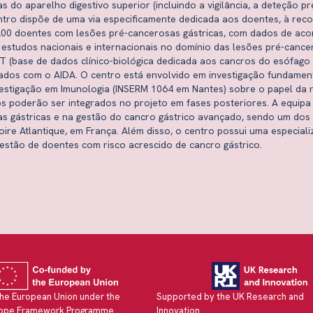
 do aparelho digestivo superior (incluindo a vigilância, a deteção 
ntro dispõe de uma via especificamente dedicada aos doentes, à rec
 200 doentes com lesões pré-cancerosas gástricas, com dados de a
 estudos nacionais e internacionais no domínio das lesões pré-cance
AT (base de dados clínico-biológica dedicada aos cancros do esófago 
ados com o AIDA. O centro está envolvido em investigação fundament
stigação em Imunologia (INSERM 1064 em Nantes) sobre o papel da r
os poderão ser integrados no projeto em fases posteriores. A equipa
 gástricas e na gestão do cancro gástrico avançado, sendo um dos 
oire Atlantique, em França. Além disso, o centro possui uma especial
gestão de doentes com risco acrescido de cancro gástrico.
he European Union under the
Supported by the UK Research and
rope Framework Programme
Innovation