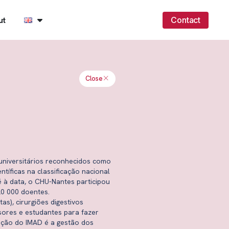
ut
Contact
Close
s universitários reconhecidos como
íficas na classificação nacional
é à data, o CHU-Nantes participou
20 000 doentes.
as), cirurgiões digestivos
ssores e estudantes para fazer
gação do IMAD é a gestão dos