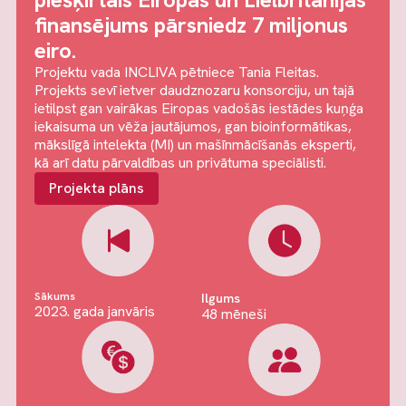
finansējums pārsniedz 7 miljonus
eiro.
Projektu vada INCLIVA pētniece Tania Fleitas.
Projekts sevī ietver daudznozaru konsorciju, un tajā
ietilpst gan vairākas Eiropas vadošās iestādes kuņģa
iekaisuma un vēža jautājumos, gan bioinformātikas,
mākslīgā intelekta (MI) un mašīnmācīšanās eksperti,
kā arī datu pārvaldības un privātuma speciālisti.
Projekta plāns
Sākums
Ilgums
2023. gada janvāris
48 mēneši