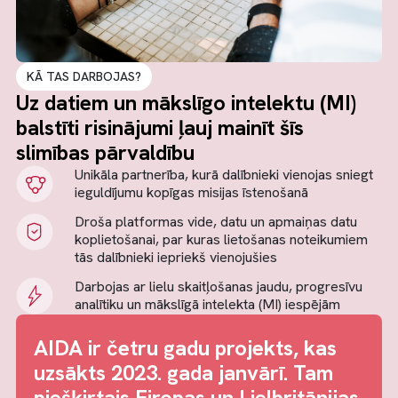
KĀ TAS DARBOJAS?
Uz datiem un mākslīgo intelektu (MI)
balstīti risinājumi ļauj mainīt šīs
slimības pārvaldību
Unikāla partnerība, kurā dalībnieki vienojas sniegt
ieguldījumu kopīgas misijas īstenošanā
Droša platformas vide, datu un apmaiņas datu
koplietošanai, par kuras lietošanas noteikumiem
tās dalībnieki iepriekš vienojušies
Darbojas ar lielu skaitļošanas jaudu, progresīvu
analītiku un mākslīgā intelekta (MI) iespējām
AIDA ir četru gadu projekts, kas
uzsākts 2023. gada janvārī. Tam
piešķirtais Eiropas un Lielbritānijas