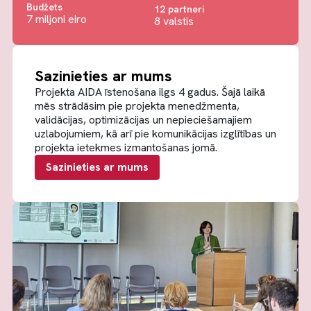
Budžets
12 partneri
7 miljoni eiro
8 valstis
Sazinieties ar mums
Projekta AIDA īstenošana ilgs 4 gadus. Šajā laikā
mēs strādāsim pie projekta menedžmenta,
validācijas, optimizācijas un nepieciešamajiem
uzlabojumiem, kā arī pie komunikācijas izglītības un
projekta ietekmes izmantošanas jomā.
Sazinieties ar mums