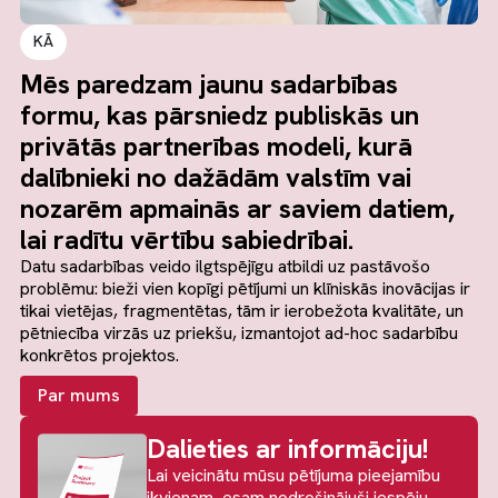
KĀ
Mēs paredzam jaunu sadarbības
formu, kas pārsniedz publiskās un
privātās partnerības modeli, kurā
dalībnieki no dažādām valstīm vai
nozarēm apmainās ar saviem datiem,
lai radītu vērtību sabiedrībai.
Datu sadarbības veido ilgtspējīgu atbildi uz pastāvošo
problēmu: bieži vien kopīgi pētījumi un klīniskās inovācijas ir
tikai vietējas, fragmentētas, tām ir ierobežota kvalitāte, un
pētniecība virzās uz priekšu, izmantojot ad-hoc sadarbību
konkrētos projektos.
Par mums
Dalieties ar informāciju!
Lai veicinātu mūsu pētījuma pieejamību
ikvienam, esam nodrošinājuši iespēju