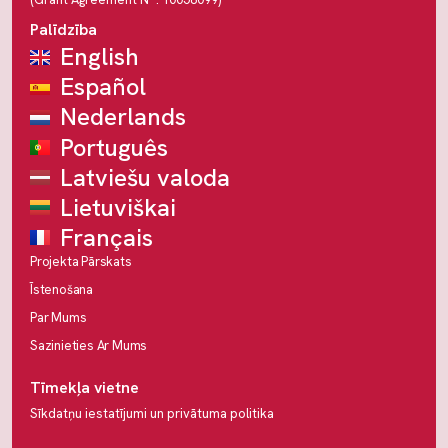
Palīdzība
English
Español
Nederlands
Português
Latviešu valoda
Lietuviškai
Français
Projekta Pārskats
Īstenošana
Par Mums
Sazinieties Ar Mums
Tīmekļa vietne
Sīkdatņu iestatījumi un privātuma politika