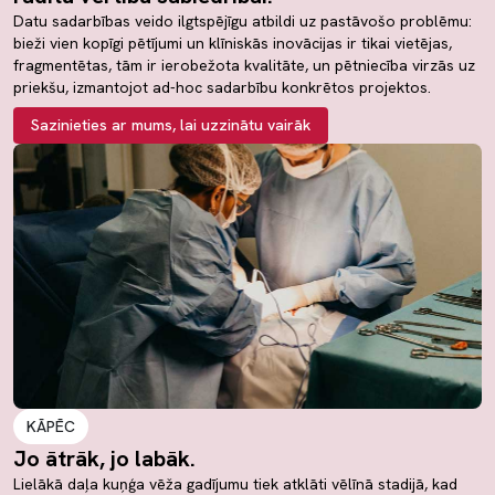
Datu sadarbības veido ilgtspējīgu atbildi uz pastāvošo problēmu:
bieži vien kopīgi pētījumi un klīniskās inovācijas ir tikai vietējas,
fragmentētas, tām ir ierobežota kvalitāte, un pētniecība virzās uz
priekšu, izmantojot ad-hoc sadarbību konkrētos projektos.
Sazinieties ar mums, lai uzzinātu vairāk
KĀPĒC
Jo ātrāk, jo labāk.
Lielākā daļa kuņģa vēža gadījumu tiek atklāti vēlīnā stadijā, kad