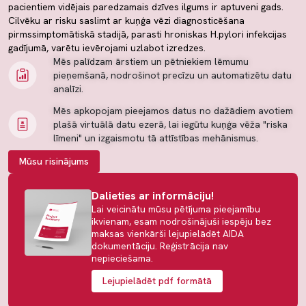
pacientiem vidējais paredzamais dzīves ilgums ir aptuveni gads.
Cilvēku ar risku saslimt ar kuņģa vēzi diagnosticēšana
pirmssimptomātiskā stadijā, parasti hroniskas H.pylori infekcijas
gadījumā, varētu ievērojami uzlabot izredzes.
Mēs palīdzam ārstiem un pētniekiem lēmumu
pieņemšanā, nodrošinot precīzu un automatizētu datu
analīzi.
Mēs apkopojam pieejamos datus no dažādiem avotiem
plašā virtuālā datu ezerā, lai iegūtu kuņģa vēža "riska
līmeni" un izgaismotu tā attīstības mehānismus.
Mūsu risinājums
Dalieties ar informāciju!
Lai veicinātu mūsu pētījuma pieejamību
ikvienam, esam nodrošinājuši iespēju bez
maksas vienkārši lejupielādēt AIDA
dokumentāciju. Reģistrācija nav
nepieciešama.
Lejupielādēt pdf formātā