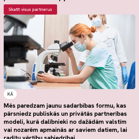
Skatīt visus partnerus
KĀ
Mēs paredzam jaunu sadarbības formu, kas
pārsniedz publiskās un privātās partnerības
modeli, kurā dalībnieki no dažādām valstīm
vai nozarēm apmainās ar saviem datiem, lai
radītu vērtību sabiedrībai.