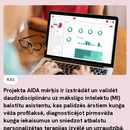
KAS
Projekta AIDA mērķis ir izstrādāt un validēt
daudzdisciplināru uz mākslīgo intelektu (MI)
balstītu asistentu, kas palīdzēs ārstiem kuņģa
vēža profilaksē, diagnosticējot pirmsvēža
kuņģa iekaisumus un sniedzot atbalstu
personalizētas terapijas izvēlē un uzraudzībā.