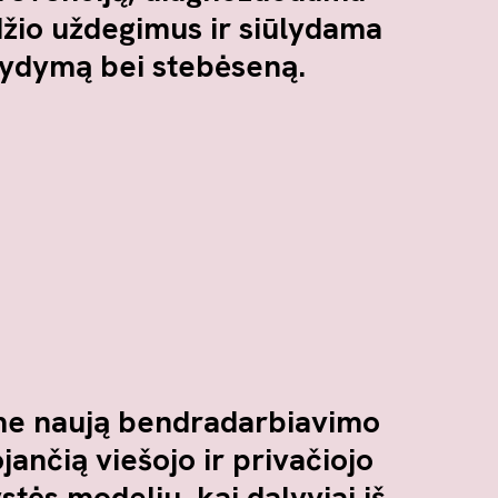
džio uždegimus ir siūlydama
gydymą bei stebėseną.
me naują bendradarbiavimo
ančią viešojo ir privačiojo
tės modeliu, kai dalyviai iš