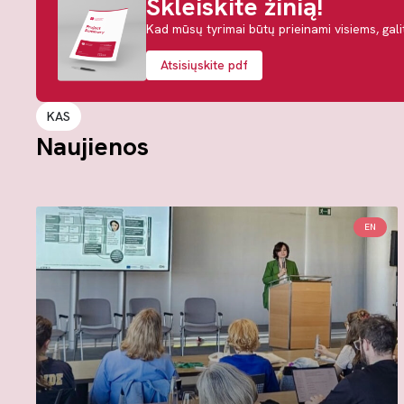
Skleiskite žinią!
Kad mūsų tyrimai būtų prieinami visiems, gal
Atsisiųskite pdf
KAS
Naujienos
EN