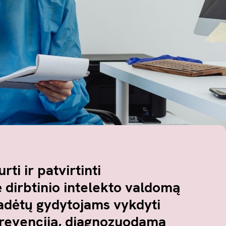
rti ir patvirtinti
ę dirbtinio intelekto valdomą
padėtų gydytojams vykdyti
prevenciją, diagnozuodama