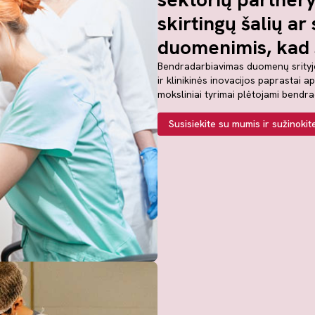
skirtingų šalių ar
duomenimis, kad s
Bendradarbiavimas duomenų srityje
ir klinikinės inovacijos paprastai ap
moksliniai tyrimai plėtojami bendr
Susisiekite su mumis ir sužinoki