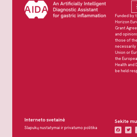
Funded by t
Horizon Eu
Grant Agree
and opinio
those of the
necessarily
Union or Eu
the Europea
Health and 
be held res
Interneto svetainė
Sekite mu
Slapukų nustatymai ir privatumo politika