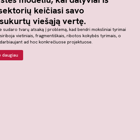
 sektorių keičiasi savo
ukurtų viešąją vertę.
 sudaro tvarų atsaką į problemą, kad bendri moksliniai tyrimai
siriboja vietiniais, fragmentiškais, ribotos kokybės tyrimais, o
adarbiaujant ad hoc konkrečiuose projektuose.
te daugiau