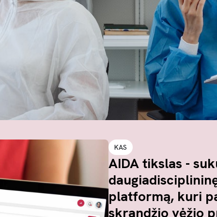
KAS
AIDA tikslas - suku
daugiadisciplinin
platformą, kuri 
skrandžio vėžio 