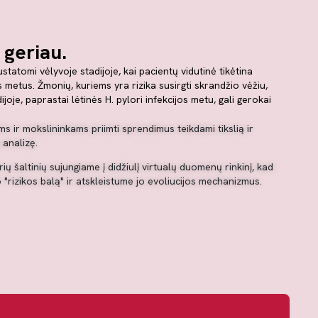
 geriau.
atomi vėlyvoje stadijoje, kai pacientų vidutinė tikėtina
metus. Žmonių, kuriems yra rizika susirgti skrandžio vėžiu,
oje, paprastai lėtinės H. pylori infekcijos metu, gali gerokai
ir mokslininkams priimti sprendimus teikdami tikslią ir
analizę.
ių šaltinių sujungiame į didžiulį virtualų duomenų rinkinį, kad
"rizikos balą" ir atskleistume jo evoliucijos mechanizmus.