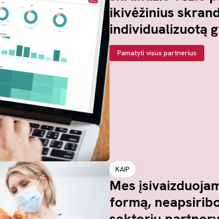
ikivėžinius skran
individualizuotą 
Pamatyti visus partnerius
KAIP
Mes įsivaizduoja
formą, neapsiriboj
sektorių partnerys