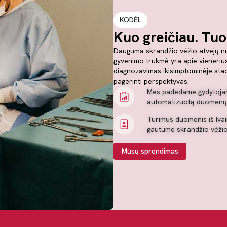
KODĖL
Kuo greičiau. Tuo
Dauguma skrandžio vėžio atvejų nust
gyvenimo trukmė yra apie vienerius 
diagnozavimas ikisimptominėje stadij
pagerinti perspektyvas.
Mes padedame gydytojams 
automatizuotą duomenų 
Turimus duomenis iš įvair
gautume skrandžio vėžio 
Mūsų sprendimas