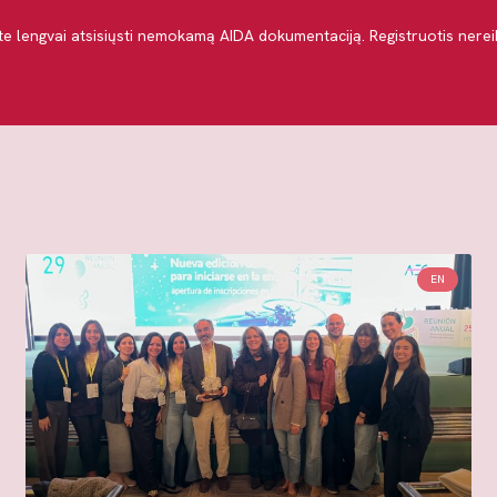
ite lengvai atsisiųsti nemokamą AIDA dokumentaciją. Registruotis nereik
EN