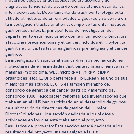
modernos equipos endoscópicos, de ultrasonido y de
diagnóstico funcional de acuerdo con los últimos estándares
internacionales. El Departamento de Gastroenterología está
afiliado al Instituto de Enfermedades Digestivas y se centra en
la investigación traslacional en el campo de las enfermedades
gastrointestinales. El principal foco de investigación del
departamento está relacionado con la inflamación crónica, las
afecciones precancerosas y el cáncer, incluidos el H. pylori, la
gastritis atrófica, las lesiones gástricas premalignas y el cáncer
gástrico.
La investigación traslacional abarca diversos biomarcadores
moleculares de enfermedades gastrointestinales premalignas y
malignas (microbioma, WES, microRNAs, ln-RNA, cfDNA,
organoides, etc.). El UHS pertenece a Hp-EuReg y es uno de sus
miembros más activos. El UHS es también miembro del
consorcio de genética del cáncer gástrico y miembro del
consorcio 1000 Helicobacter genomes. Los investigadores que
trabajan en el UHS han participado en el desarrollo de grupos
de elaboración de directrices de gestión del H. pylori.
Pilotos/Soluciones: Una sección dedicada a los pilotos y
actividades en los que está trabajando el proyecto
Resultados del proyecto: Esta sección estará dedicada a los
resultados del proyecto una vez salgan a la luz